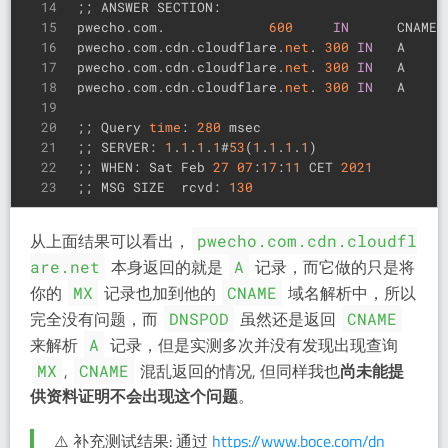
14
;; ANSWER SECTION:
15
pwecho.com.             
600
IN
      CNAME 
16
pwecho.com.cdn.cloudflare.
net
. 
300
IN
   A     
17
pwecho.com.cdn.cloudflare.
net
. 
300
IN
   A     
18
pwecho.com.cdn.cloudflare.
net
. 
300
IN
   A     
19
20
;; Query 
time
: 
280
 msec
21
;; SERVER: 
1
.
1
.
1
.
1
#
53
(
1
.
1
.
1
.
1
)
22
;; WHEN: Sat Feb 
27
07
:
17
:
11
 CET 
2021
23
;; MSG SIZE  rcvd: 
130
从上面结果可以看出，
pwecho.com.cdn.cloudfl
本身返回的就是
记录，而它做的只是将
are.net
A
你的
记录也加到他的
域名解析中，所以
MX
CNAME
完全没有问题，而
虽然还是返回
DNSPOD
CNAME
来解析
记录，但是实测多次并没有发现出现查询
A
,
混乱返回的情况, 但同样我也
尚未能提
MX
CNAME
供资料证明不会出现这个问题
。
⚠️ 补充测试结果: 通过
https://www.boce.com/dn