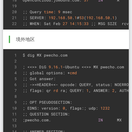
19
20
;; Query 
time
: 
9
 msec
21
;; SERVER: 
192
.
168
.
50
.
1
#
53
(
192
.
168
.
50
.
1
)
22
;; WHEN: Sat Feb 
27
14
:
15
:
33
 ;; MSG SIZE  rcvd
境外地区
1
$ dig MX pwecho.com
2
3
; <<>> DiG 
9
.
16
.
1
-Ubuntu <<>> MX pwecho.com
4
;; global options: +
cmd
5
;; Got answer:
6
;; ->>HEADER<<- opcode: QUERY, status: NOERROR
7
;; flags: qr 
rd
 ra; QUERY: 
1
, ANSWER: 
2
, AUTHO
8
9
;; OPT PSEUDOSECTION:
10
; EDNS: version: 
0
, flags:; udp: 
1232
11
;; QUESTION SECTION:
12
;pwecho.com.                    
IN
      MX
13
14
;; ANSWER SECTION: