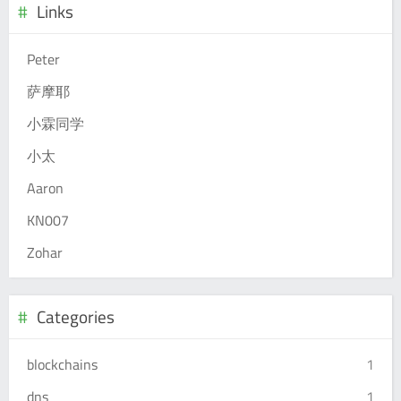
Links
Peter
萨摩耶
小霖同学
小太
Aaron
KN007
Zohar
Categories
blockchains
1
dns
1