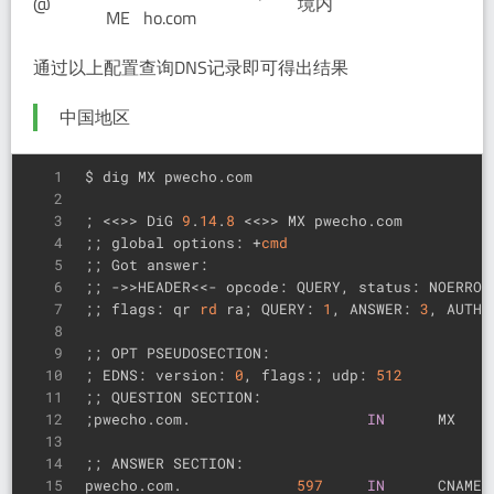
@
境内
ME
ho.com
通过以上配置查询DNS记录即可得出结果
中国地区
1
$ dig MX pwecho.com
2
3
; <<>> DiG 
9
.
14
.
8
 <<>> MX pwecho.com
4
;; global options: +
cmd
5
;; Got answer:
6
;; ->>HEADER<<- opcode: QUERY, status: NOERROR
7
;; flags: qr 
rd
 ra; QUERY: 
1
, ANSWER: 
3
, AUTHO
8
9
;; OPT PSEUDOSECTION:
10
; EDNS: version: 
0
, flags:; udp: 
512
11
;; QUESTION SECTION:
12
;pwecho.com.                    
IN
      MX
13
14
;; ANSWER SECTION:
15
pwecho.com.             
597
IN
      CNAME 