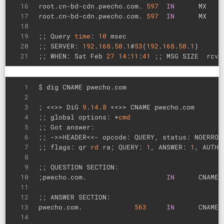
16
root.cn-bd-cdn.pwecho.com. 
597
IN
      MX    
17
root.cn-bd-cdn.pwecho.com. 
597
IN
      MX    
18
19
;; Query 
time
: 
10
 msec
20
;; SERVER: 
192
.
168
.
50
.
1
#
53
(
192
.
168
.
50
.
1
)
21
;; WHEN: Sat Feb 
27
14
:
11
:
41
 ;; MSG SIZE  rcvd
1
$ dig CNAME pwecho.com
2
3
; <<>> DiG 
9
.
14
.
8
 <<>> CNAME pwecho.com
4
;; global options: +
cmd
5
;; Got answer:
6
;; ->>HEADER<<- opcode: QUERY, status: NOERROR
7
;; flags: qr 
rd
 ra; QUERY: 
1
, ANSWER: 
1
, AUTHO
8
9
;; QUESTION SECTION:
10
;pwecho.com.                    
IN
      CNAME
11
12
;; ANSWER SECTION:
13
pwecho.com.             
563
IN
      CNAME 
14