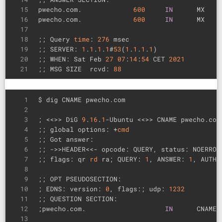
15
pwecho.com.             
600
IN
      MX    
16
pwecho.com.             
600
IN
      MX    
17
18
;; Query 
time
: 
276
 msec
19
;; SERVER: 
1
.
1
.
1
.
1
#
53
(
1
.
1
.
1
.
1
)
20
;; WHEN: Sat Feb 
27
07
:
14
:
54
 CET 
2021
21
;; MSG SIZE  rcvd: 
88
1
$ dig CNAME pwecho.com
2
3
; <<>> DiG 
9
.
16
.
1
-Ubuntu <<>> CNAME pwecho.com
4
;; global options: +
cmd
5
;; Got answer:
6
;; ->>HEADER<<- opcode: QUERY, status: NOERROR
7
;; flags: qr 
rd
 ra; QUERY: 
1
, ANSWER: 
1
, AUTHO
8
9
;; OPT PSEUDOSECTION:
10
; EDNS: version: 
0
, flags:; udp: 
1232
11
;; QUESTION SECTION:
12
;pwecho.com.                    
IN
      CNAME
13