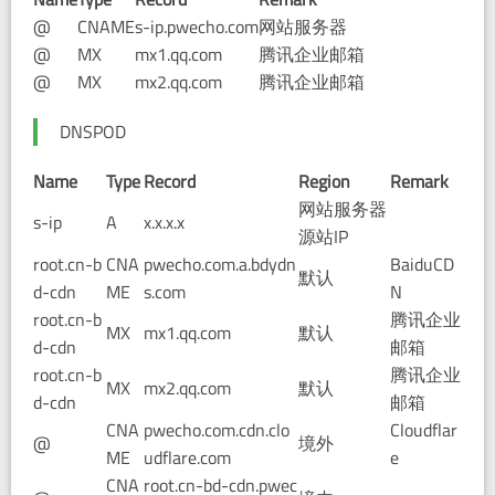
@
CNAME
s-ip.pwecho.com
网站服务器
@
MX
mx1.qq.com
腾讯企业邮箱
@
MX
mx2.qq.com
腾讯企业邮箱
DNSPOD
Name
Type
Record
Region
Remark
网站服务器
s-ip
A
x.x.x.x
源站IP
root.cn-b
CNA
pwecho.com.a.bdydn
BaiduCD
默认
d-cdn
ME
s.com
N
root.cn-b
腾讯企业
MX
mx1.qq.com
默认
d-cdn
邮箱
root.cn-b
腾讯企业
MX
mx2.qq.com
默认
d-cdn
邮箱
CNA
pwecho.com.cdn.clo
Cloudflar
@
境外
ME
udflare.com
e
CNA
root.cn-bd-cdn.pwec