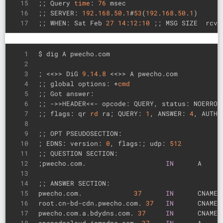
15
;; Query 
time
: 
76
 msec
16
;; SERVER: 
192
.
168
.
50
.
1
#
53
(
192
.
168
.
50
.
1
)
17
;; WHEN: Sat Feb 
27
14
:
12
:
10
 ;; MSG SIZE  rcvd
1
$ dig A pwecho.com
2
3
; <<>> DiG 
9
.
14
.
8
 <<>> A pwecho.com
4
;; global options: +
cmd
5
;; Got answer:
6
;; ->>HEADER<<- opcode: QUERY, status: NOERROR
7
;; flags: qr 
rd
 ra; QUERY: 
1
, ANSWER: 
4
, AUTHO
8
9
;; OPT PSEUDOSECTION:
10
; EDNS: version: 
0
, flags:; udp: 
512
11
;; QUESTION SECTION:
12
;pwecho.com.                    
IN
      A
13
14
;; ANSWER SECTION:
15
pwecho.com.             
37
IN
      CNAME 
16
root.cn-bd-cdn.pwecho.com. 
37
IN
      CNAME 
17
pwecho.com.a.bdydns.com. 
37
IN
      CNAME 
18
opencdncloud.jomodns.com. 
37
IN
      A     