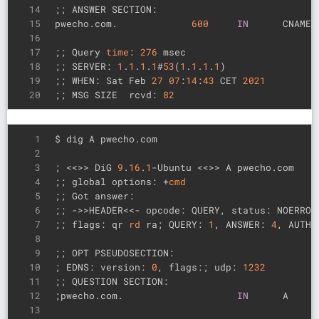
14
;; ANSWER SECTION:
15
pwecho.com.             
600
IN
      CNAME 
16
17
;; Query 
time
: 
276
 msec
18
;; SERVER: 
1
.
1
.
1
.
1
#
53
(
1
.
1
.
1
.
1
)
19
;; WHEN: Sat Feb 
27
07
:
14
:
43
 CET 
2021
20
;; MSG SIZE  rcvd: 
82
1
$ dig A pwecho.com
2
3
; <<>> DiG 
9
.
16
.
1
-Ubuntu <<>> A pwecho.com
4
;; global options: +
cmd
5
;; Got answer:
6
;; ->>HEADER<<- opcode: QUERY, status: NOERROR
7
;; flags: qr 
rd
 ra; QUERY: 
1
, ANSWER: 
4
, AUTHO
8
9
;; OPT PSEUDOSECTION:
10
; EDNS: version: 
0
, flags:; udp: 
1232
11
;; QUESTION SECTION:
12
;pwecho.com.                    
IN
      A
13