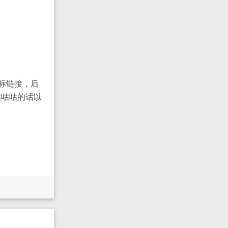
标链接，后
咕咕咕的话以