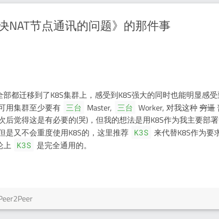
ilo解决NAT节点通讯的问题》的那件事
全部都迁移到了K8S集群上，感受到K8S强大的同时也能明显感
可用集群至少要有
Master,
Worker, 对我这种
穷逼
三台
三台
后觉得这是有必要的(哭)，但我的想法是用K8S作为我主要部
但是又不会重度使用K8S的，这里推荐
来代替K8S作为要
K3S
论上
是完全通用的。
K3S
Peer2Peer