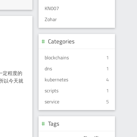
KN007
Zohar
Categories
blockchains
1
dns
1
了一定程度的
kubernetes
4
所以今天就
scripts
1
service
5
Tags