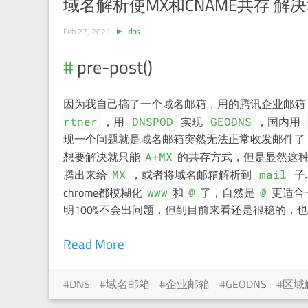
域名解析使MX和CNAME共存 
Feb 27, 2021
dns
pre-post()
因为我自己搞了一个域名邮箱，用的腾讯企业邮箱，
，用
实现
，国内用
rtner
DNSPOD
GEODNS
现一个问题就是域名邮箱突然无法正常收发邮件了，
想要解决就只能
的共存方式，但是显然这
A+MX
腾出来给
，或者将域名邮箱解析到
子
MX
mail
chrome都模糊化
和
了，自然是
更适合
www
@
@
明100%不会出问题，但到目前来看还是很稳的，也
Read More
DNS
域名邮箱
企业邮箱
GEODNS
区域