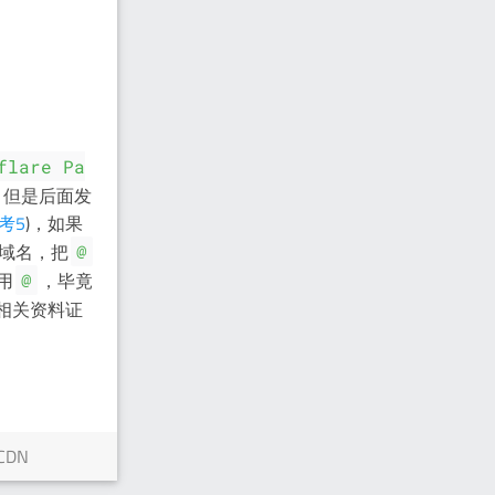
flare Pa
，但是后面发
考5
)，如果
域名，把
@
用
，毕竟
@
相关资料证
CDN