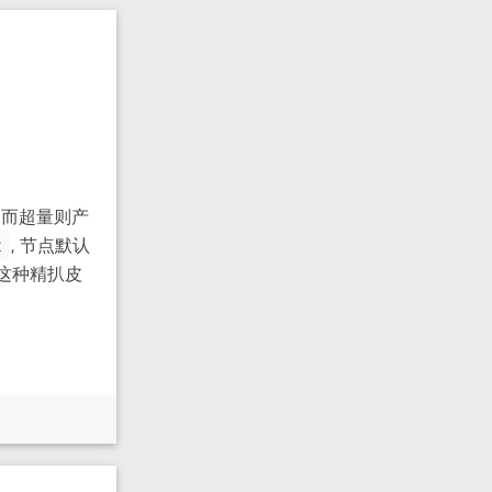
，而超量则产
, 节点默认
t
我这种精扒皮